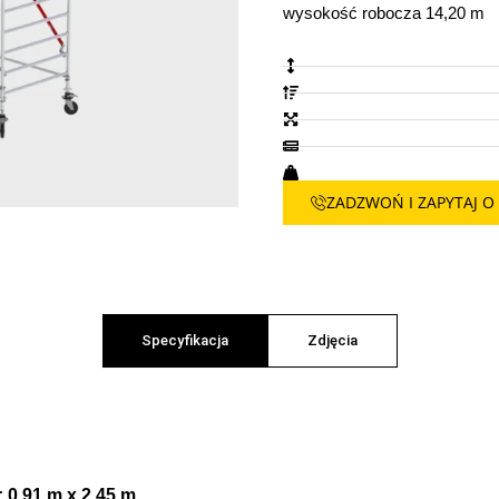
wysokość robocza 14,20 m
ZADZWOŃ I ZAPYTAJ O
Specyfikacja
Zdjęcia
 0,91 m x 2,45 m