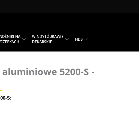
NOŚNIKI NA
WINDY I ŻURAWIE
HDS
YCZEPKACH
DEKARSKIE
aluminiowe 5200-S -
00-S: