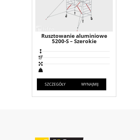
Rusztowanie aluminiowe
5200-S – Szerokie
SZCZEGÓŁY
WYNAJMIJ