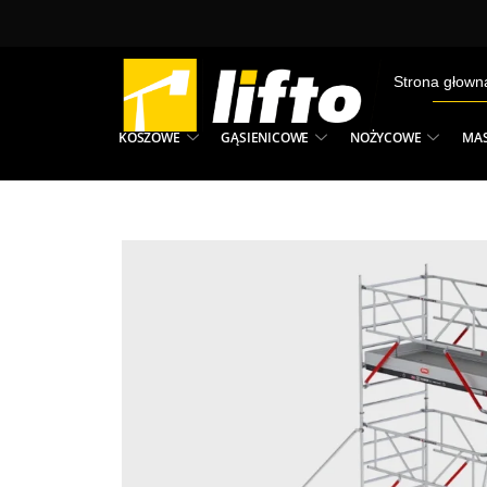
Przejdź
do
treści
Strona głown
KOSZOWE
GĄSIENICOWE
NOŻYCOWE
MA