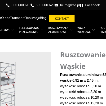
500 600 610
500 600 620
biuro@lifto.pl
Facebook
a
O nas
Transport
Realizacje
Blog
KONTAKT
TELESKOPOWO
RUSZTOWANIA
WÓZKI
POD
SZTOWE
PRZEGUBOWE
ALUMINIOWE
WIDŁOWE
PRZ
Rusztowanie 
Wąskie
Rusztowanie aluminiowe 52
wąskie 0,91 m x 2,45 m:
wysokość robocza 5,20 m
wysokość robocza 8,20 m
wysokość robocza 10,20 m
wysokość robocza 12,20 m